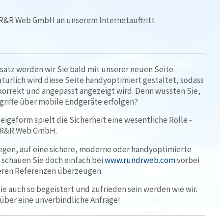
e R&R Web GmbH an unserem Internetauftritt
nsatz werden wir Sie bald mit unserer neuen Seite
ürlich wird diese Seite handyoptimiert gestaltet, sodass
 korrekt und angepasst angezeigt wird. Denn wussten Sie,
griffe über mobile Endgeräte erfolgen?
igeform spielt die Sicherheit eine wesentliche Rolle -
e R&R Web GmbH.
egen, auf eine sichere, moderne oder handyoptimierte
 schauen Sie doch einfach bei
www.rundrweb.com
vorbei
deren Referenzen überzeugen.
 Sie auch so begeistert und zufrieden sein werden wie wir.
über eine unverbindliche Anfrage!